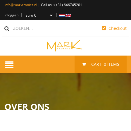
info@marktronics.nl
| Call us :
(+31) 646745201
Inloggen
Checkout
CART:
0
ITEMS
OVER ONS