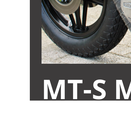
MT-S 
ALREADY PRE-ASSEMBLED
ONLY € 89,95 (INCL. VAT)