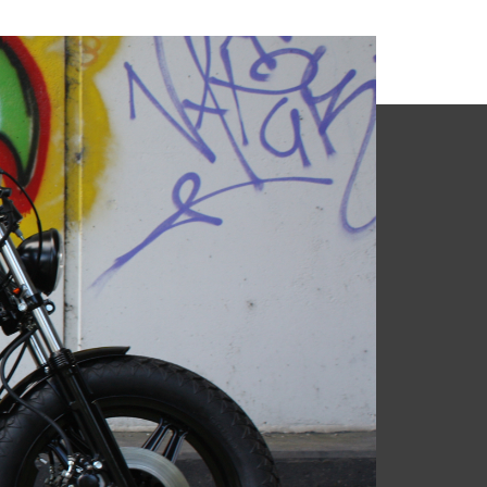
CONTACT
7711 LV Weth. Reuverslaan
9, Nieuwleusen
(+31) 6 467 452 01
y and
info@marktronics.nl