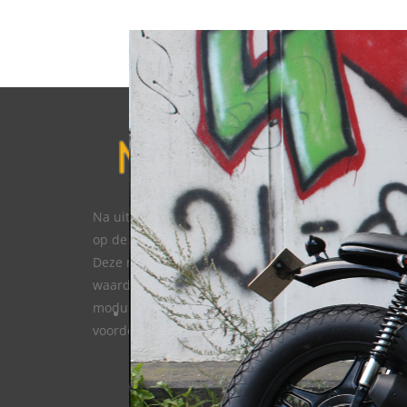
ORDER NOW
Na uitvoerig testen van vele prototypes, is Mark Tro
op de markt gekomen met de MT-ontstekings modu
Deze modules genereren een ander soort vonk,
waardoor de MT-modules vele efficienter zijn. De
module is volkomen plug-en-play en geeft vele
voordelen boven de originele modules.