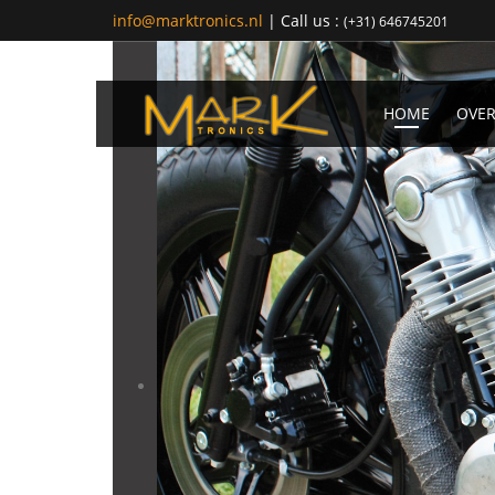
info@marktronics.nl
| Call us :
(+31) 646745201
HOME
OVER