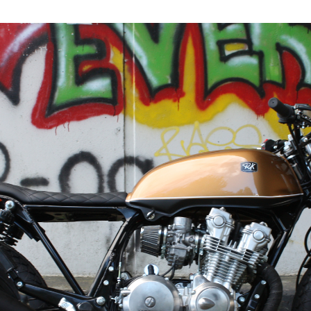
MIJN ACCOUNT
SERVICE
Mijn profiel
The Company
nics
les.
Mijn bestellingen
Support
Winkelwagen
Terms of deliver
return policy