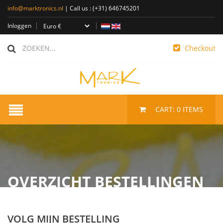
info@marktronics.nl
| Call us :
(+31) 646745201
Inloggen
Checkout
CART:
0
ITEMS
OVERZICHT BESTELLINGEN
VOLG MIJN BESTELLING