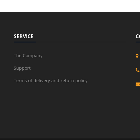
SERVICE
C
The Company
Support
Terms of delivery and return policy