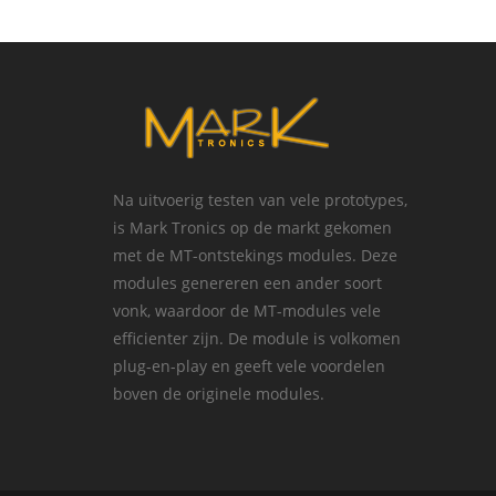
Na uitvoerig testen van vele prototypes,
is Mark Tronics op de markt gekomen
met de MT-ontstekings modules. Deze
modules genereren een ander soort
vonk, waardoor de MT-modules vele
efficienter zijn. De module is volkomen
plug-en-play en geeft vele voordelen
boven de originele modules.