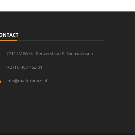
ONTACT
7711 LV Weth. Reuverslaan 9, Nieuwleusen
(+31) 6 467 452 01
info@marktronics.nl