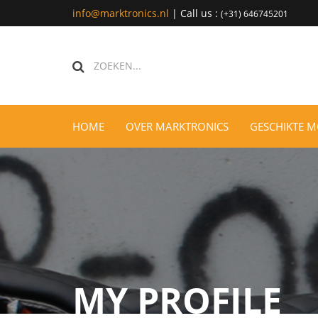
info@marktronics.nl
| Call us :
(+31) 646745201
HOME
OVER MARKTRONICS
GESCHIKTE 
MY PROFILE