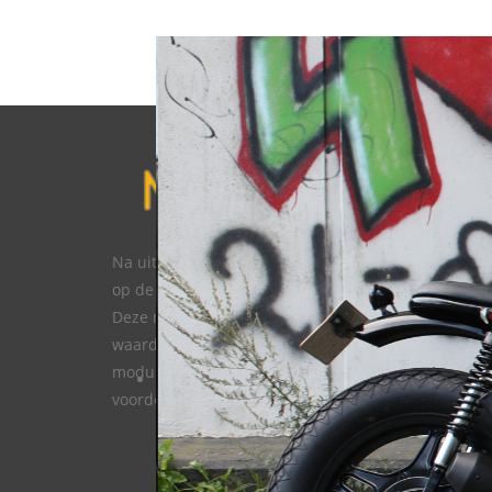
ORDER NOW
Na uitvoerig testen van vele prototypes, is Mark Tro
op de markt gekomen met de MT-ontstekings modu
Deze modules genereren een ander soort vonk,
waardoor de MT-modules vele efficienter zijn. De
module is volkomen plug-en-play en geeft vele
voordelen boven de originele modules.