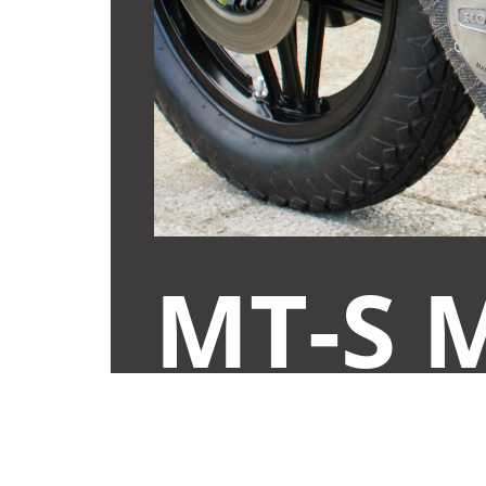
MT-S 
ALREADY PRE-ASSEMBLED
ONLY € 89,95 (INCL. VAT)