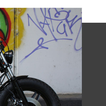
CONTACT
7711 LV Weth. Reuverslaan
9, Nieuwleusen
(+31) 6 467 452 01
y and
info@marktronics.nl