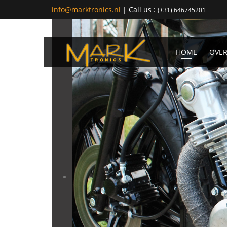
info@marktronics.nl
| Call us :
(+31) 646745201
HOME
OVER