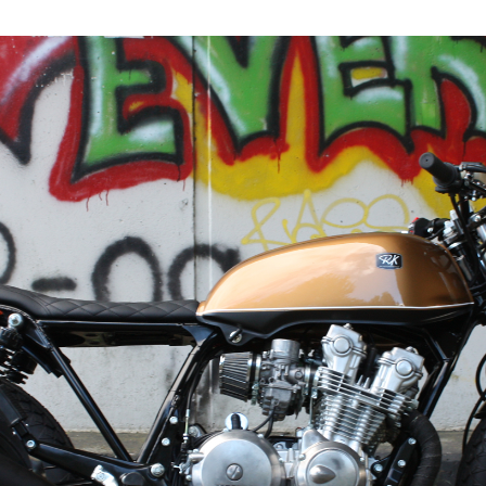
MIJN ACCOUNT
SERVICE
Mijn profiel
The Company
nics
les.
Mijn bestellingen
Support
Winkelwagen
Terms of deliver
return policy