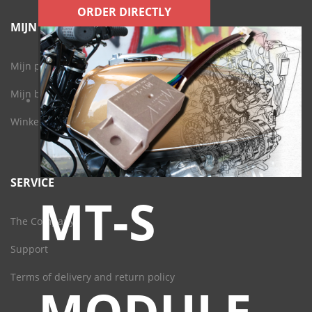
ORDER DIRECTLY
MIJN ACCOUNT
Mijn profiel
Mijn bestellingen
Winkelwagen
SERVICE
MT-S
The Company
Support
Terms of delivery and return policy
MODULE