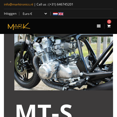
info@marktronics.nl
| Call us :
(+31) 646745201
Inloggen
0
MT-S